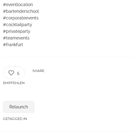
#eventlocation
#bartenderschool
#corporateevents
#cocktailparty
#privateparty
#teamevents
#frankfurt
SHARE
5
EMPFEHLEN
Relaunch
GETAGGED IN