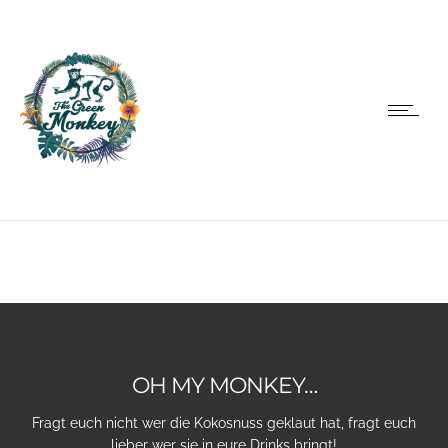
OH MY MONKEY…
Fragt euch nicht wer die Kokosnuss geklaut hat, fragt euch
lieber wer sie in eure Drinks bringt!