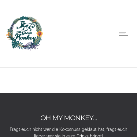
OH MY MONKEY…
Fragt euch nicht wer die Kokosnuss geklaut hat, fragt euch
lieber wer sie in eure Drinks bringt!